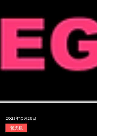
2023年10月26日