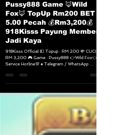
老虎机
Pussy888 Game 🦊Wild
Fox🦊 TopUp Rm200 BET
5.00 Pecah 💰Rm3,200💰
918Kisss Payung Member
Jadi Kaya
918Kisss Official 💵 Topup : RM 200 💸 CUCI :
RM 3,200 🎮 Game : Pussy888 👉Wild Fox👈
Service Hotline💯 ♠️ Telegram / WhatsApp :...