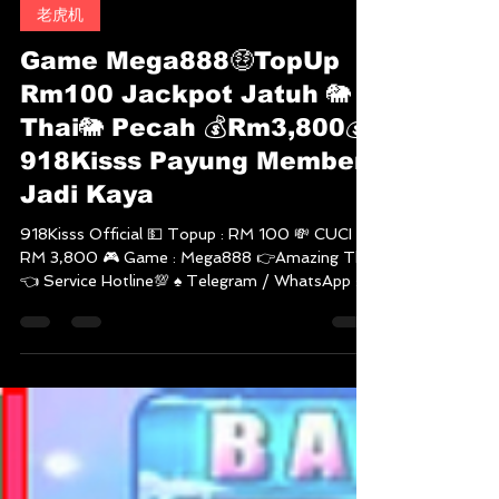
2023年10月11日
老虎机
Game Mega888🤑TopUp
Rm100 Jackpot Jatuh 🐘
Thai🐘 Pecah 💰Rm3,800💰
918Kisss Payung Member
Jadi Kaya
918Kisss Official 💵 Topup : RM 100 💸 CUCI :
RM 3,800 🎮 Game : Mega888 👉Amazing Thai
👈 Service Hotline💯 ♠️ Telegram / WhatsApp :...