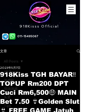
918Kisss Official
011-15495067
文章
All Posts
2023年5月7日
All Posts
918Kiss TGH BAYAR‼️
老虎机
TOPUP Rm200 DPT
现场游戏
Cuci Rm6,500🤑 MAIN
头奖
Bet 7.50 👙Golden Slut
Tips
👙 FREE GAME Jatuh