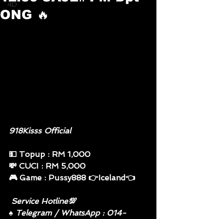
4D
ONG 🔥
918Kisss Official
💵 Topup : RM 1,000
💸 CUCI : RM 5,000
🎮 Game : Pussy888 👉Iceland👈
 Service Hotline💯
♠️ Telegram / WhatsApp : 014-