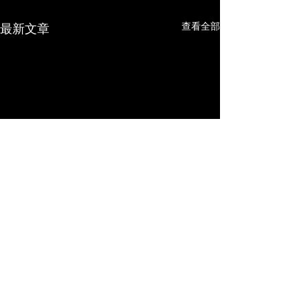
查看全部
最新文章