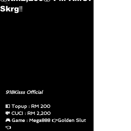
4D
Skrg‼️
918Kisss Official
💵 Topup : RM 200
💸 CUCI : RM 2,200
🎮 Game : Mega888 👉Golden Slut
👈