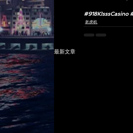
#918KIsssCasino
老虎机
最新文章