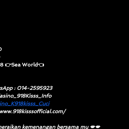
0
0
88 👉Sea World👈
tsApp : 014-2595923
Kasino_918Kisss_Info
ino_K918kisss_Cuci
/www.918kisssofficial.com/
 meraikan kemenangan bersama mu 💋💋