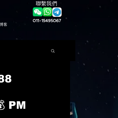
聯繫我們
011-15495067
博客
88
💰 PM