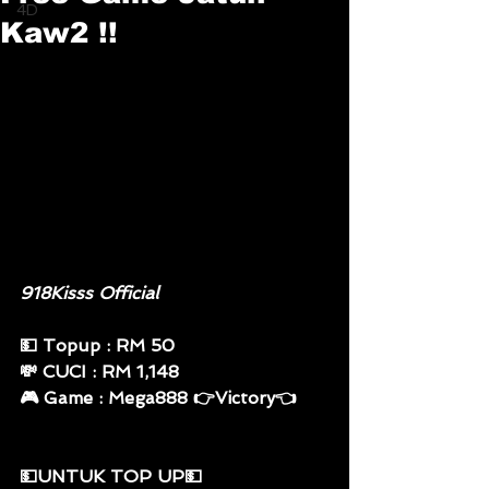
4D
Kaw2 !!
918Kisss Official
💵 Topup : RM 50
💸 CUCI : RM 1,148
🎮 Game : Mega888 👉Victory👈
💵UNTUK TOP UP💵