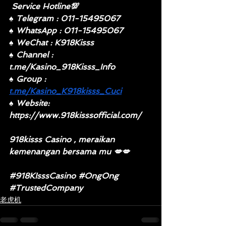
 Service Hotline💯
♠️ Telegram : 011-15495067 
♠️ WhatsApp : 011-15495067 
♠️ WeChat : K918Kisss
♠️ Channel : 
t.me/Kasino_918Kisss_Info
♠️ Group : 
t.me/Kasino_K918kisss_Cuci
♠️ Website: 
https://www.918kisssofficial.com/
918kisss Casino , meraikan 
kemenangan bersama mu 💋💋
#918KIsssCasino
#OngOng
#TrustedCompany
老虎机