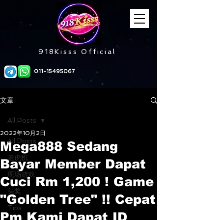
918Kisss Official
011-15495067
文章
All Posts
2022年10月2日
All Posts
Mega888 Sedang
老虎机
Bayar Member Dapat
现场游戏
Cuci Rm 1,200 ! Game
头奖
"Golden Tree" !! Cepat
Tips
Pm Kami Dapat ID