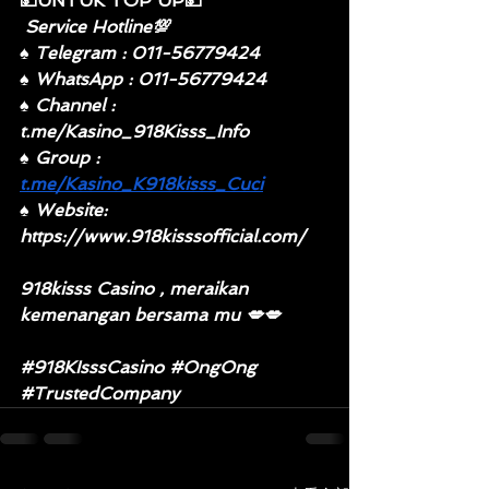
💵UNTUK TOP UP💵
 Service Hotline💯
♠️ Telegram : 011-56779424
♠️ WhatsApp : 011-56779424
♠️ Channel : 
t.me/Kasino_918Kisss_Info
♠️ Group : 
t.me/Kasino_K918kisss_Cuci
♠️ Website: 
https://www.918kisssofficial.com/
918kisss Casino , meraikan 
kemenangan bersama mu 💋💋
#918KIsssCasino
#OngOng
#TrustedCompany