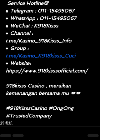
 Service Hotline💯
♠️ Telegram : 011-15495067 
♠️ WhatsApp : 011-15495067 
♠️ WeChat : K918Kisss
♠️ Channel : 
t.me/Kasino_918Kisss_Info
♠️ Group : 
t.me/Kasino_K918kisss_Cuci
♠️ Website: 
https://www.918kisssofficial.com/
918kisss Casino , meraikan 
kemenangan bersama mu 💋💋
#918KIsssCasino
#OngOng
#TrustedCompany
老虎机