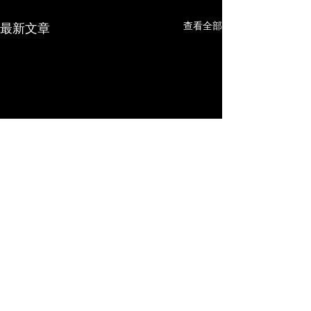
查看全部
最新文章