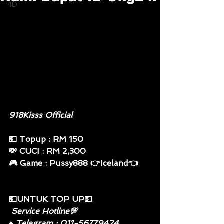
4D
918Kisss Official
💵 Topup : RM 150
💸 CUCI : RM 2,300
🎮 Game : Pussy888 👉Iceland👈
💵UNTUK TOP UP💵
 Service Hotline💯
♠️ Telegram : 011-56779424