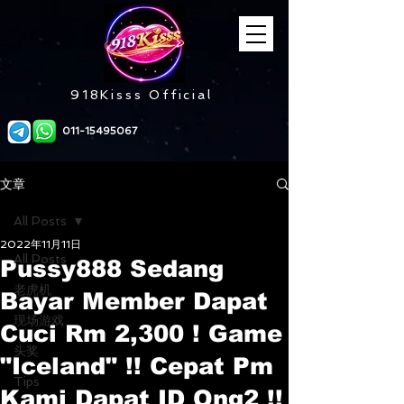
918Kisss Official
011-15495067
文章
All Posts
2022年11月11日
All Posts
Pussy888 Sedang
老虎机
Bayar Member Dapat
现场游戏
Cuci Rm 2,300 ! Game
头奖
"Iceland" !! Cepat Pm
Tips
Kami Dapat ID Ong2 !!