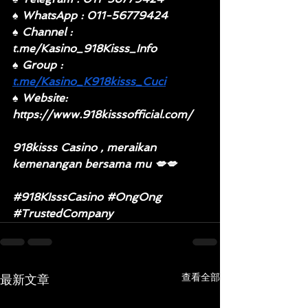
♠️ WhatsApp : 011-56779424
♠️ Channel : 
t.me/Kasino_918Kisss_Info
♠️ Group : 
t.me/Kasino_K918kisss_Cuci
♠️ Website: 
https://www.918kisssofficial.com/
918kisss Casino , meraikan 
kemenangan bersama mu 💋💋
#918KIsssCasino
#OngOng
#TrustedCompany
查看全部
最新文章