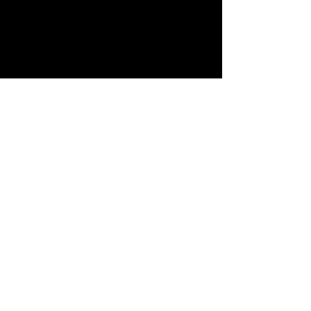
留言
Game Mega888🤑
Game 918Kis
撰寫留言......