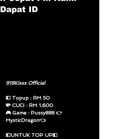
4D
Dapat ID
918Kisss Official
💵 Topup : RM 50
💸 CUCI : RM 1,600
🎮 Game : Pussy888 👉
MysticDragon👈
💵UNTUK TOP UP💵