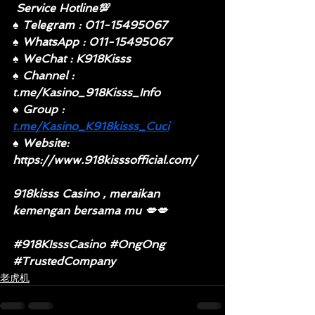
 Service Hotline💯
♠️ Telegram : 011-15495067 
♠️ WhatsApp : 011-15495067 
♠️ WeChat : K918Kisss
♠️ Channel : 
t.me/Kasino_918Kisss_Info
♠️ Group : 
t.me/Kasino_K918kisss_Cuci
♠️ Website: 
https://www.918kisssofficial.com/
918kisss Casino , meraikan 
kemengan bersama mu 💋💋
#918KIsssCasino
#OngOng
#TrustedCompany
老虎机