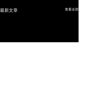
查看全部
最新文章