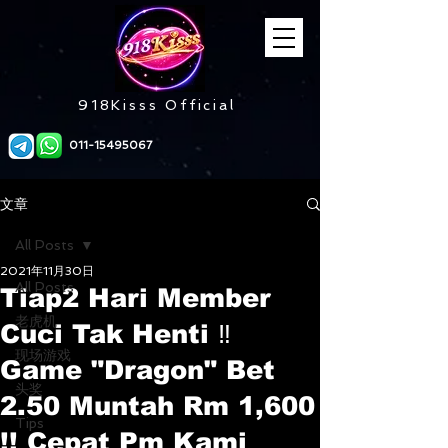
918Kisss Official
011-15495067
文章
All Posts
2021年11月30日
All Posts
Tiap2 Hari Member
老虎机
Cuci Tak Henti ‼️
现场游戏
Game "Dragon" Bet
头奖
2.50 Muntah Rm 1,600
Tips
!! Cepat Pm Kami